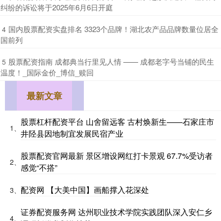
纠纷的诉讼将于2025年6月6日开庭
​国内股票配资实盘排名 3323个品牌！湖北农产品品牌数量位居全
4
国前列
​股票配资指南 成都典当行里见人情 —— 成都老字号当铺的民生
5
温度！_国际金价_博信_赎回
最新文章
股票杠杆配资平台 山舍留远客 古村焕新生——石家庄市
1、
井陉县因地制宜发展民宿产业
股票配资官网最新 景区增设网红打卡景观 67.7%受访者
2、
感觉“不搭”
配资网 【大美中国】画船撑入花深处
3、
证券配资服务网 达州职业技术学院实践团队深入安仁乡
4、