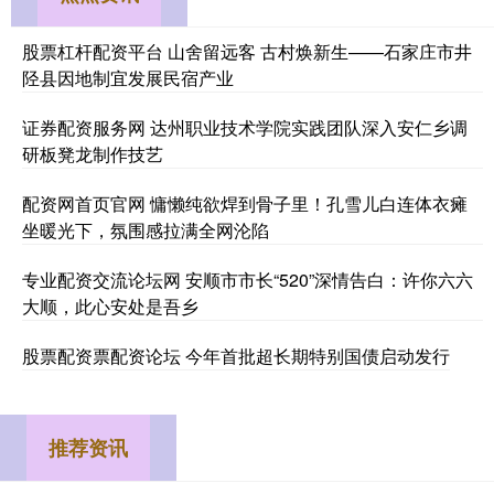
股票杠杆配资平台 山舍留远客 古村焕新生——石家庄市井
陉县因地制宜发展民宿产业
证券配资服务网 达州职业技术学院实践团队深入安仁乡调
研板凳龙制作技艺
配资网首页官网 慵懒纯欲焊到骨子里！孔雪儿白连体衣瘫
坐暖光下，氛围感拉满全网沦陷
专业配资交流论坛网 安顺市市长“520”深情告白：许你六六
大顺，此心安处是吾乡
股票配资票配资论坛 今年首批超长期特别国债启动发行
推荐资讯