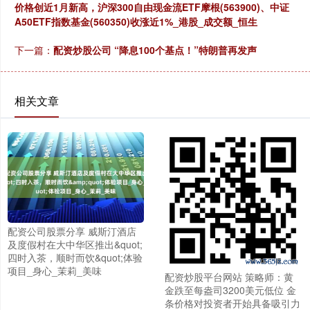
价格创近1月新高，沪深300自由现金流ETF摩根(563900)、中证
A50ETF指数基金(560350)收涨近1%_港股_成交额_恒生
下一篇：
配资炒股公司 “降息100个基点！”特朗普再发声
相关文章
配资公司股票分享 威斯汀酒店
及度假村在大中华区推出&quot;
四时入茶，顺时而饮&quot;体验
项目_身心_茉莉_美味
配资炒股平台网站 策略师：黄
金跌至每盎司3200美元低位 金
条价格对投资者开始具备吸引力