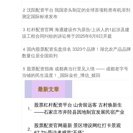
​沈阳配资平台 我国牵头制定的全球首项鞋类有机溶剂
2
测定国际标准发布
​杠杆配资官网 海通建设作为原告/上诉人的1起涉及建
3
设工程合同纠纷的诉讼将于2025年6月6日开庭
​国内股票配资实盘排名 3323个品牌！湖北农产品品牌
4
数量位居全国前列
​股票配资指南 成都典当行里见人情 —— 成都老字号
5
当铺的民生温度！_国际金价_博信_赎回
最新文章
股票杠杆配资平台 山舍留远客 古村焕新生
1、
——石家庄市井陉县因地制宜发展民宿产业
股票配资官网最新 景区增设网红打卡景观
2、
67.7%受访者感觉“不搭”