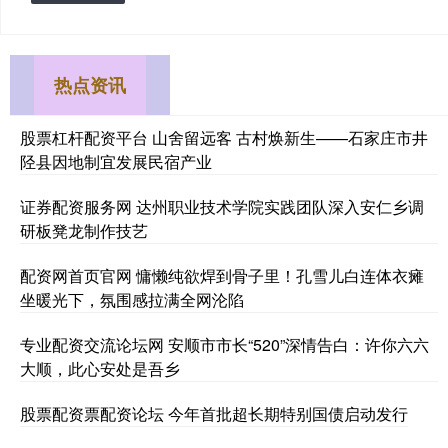
热点资讯
股票杠杆配资平台 山舍留远客 古村焕新生——石家庄市井
陉县因地制宜发展民宿产业
证券配资服务网 达州职业技术学院实践团队深入安仁乡调
研板凳龙制作技艺
配资网首页官网 慵懒纯欲焊到骨子里！孔雪儿白连体衣瘫
坐暖光下，氛围感拉满全网沦陷
专业配资交流论坛网 安顺市市长“520”深情告白：许你六六
大顺，此心安处是吾乡
股票配资票配资论坛 今年首批超长期特别国债启动发行