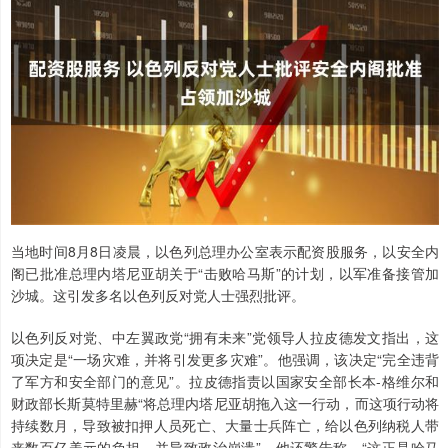
当地时间8月8日凌晨，以色列总理办公室表示配资股服务，以安全内
阁已批准总理内塔尼亚胡关于“击败哈马斯”的计划，以军准备接管加
沙城。这引发多名以色列反对党人士强烈批评。
以色列反对党、中左翼政党“拥有未来”党领导人拉皮德发文指出，这
项决定是“一场灾难，并将引发更多灾难”。他强调，该决定“完全违背
了军方和安全部门的意见”。拉皮德指责以国家安全部长本-格维尔和
财政部长斯莫特里赫“将总理内塔尼亚胡拖入这一行动，而这项行动将
持续数月，导致被扣押人员死亡、大量士兵阵亡，给以色列纳税人带
来数百亿美元的负担，并导致政治崩溃”。他还警告称，“这正是哈马