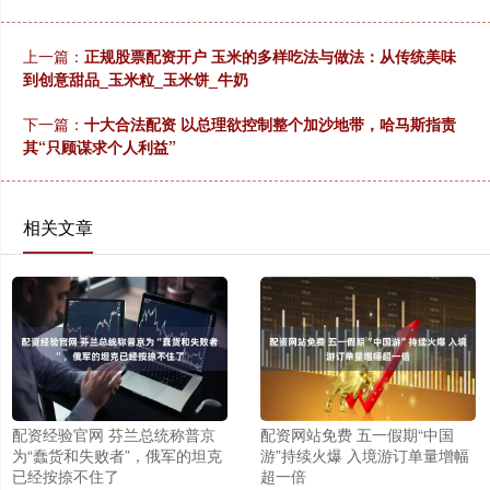
上一篇：
正规股票配资开户 玉米的多样吃法与做法：从传统美味
到创意甜品_玉米粒_玉米饼_牛奶
下一篇：
十大合法配资 以总理欲控制整个加沙地带，哈马斯指责
其“只顾谋求个人利益”
相关文章
配资经验官网 芬兰总统称普京
配资网站免费 五一假期“中国
为“蠢货和失败者”，俄军的坦克
游”持续火爆 入境游订单量增幅
已经按捺不住了
超一倍