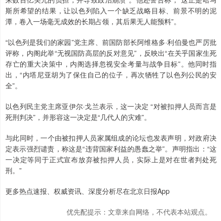
斯所希望的结果，让以色列陷入一个缺乏战略目标、前景不明的泥
潭，卷入一场毫无成效的长期占领，其后果无人能预料”。
“以色列是我们的家园”党主席、前国防部长阿维格多·利伯曼也严厉批
评称，内阁此举“无视国防高层的反对意见”，反映出“在关乎国家生死
存亡的重大决策中，内阁选择忽视安全考量与战争目标”。他同时指
出，“内塔尼亚胡为了保住自己的位子，再次牺牲了以色列公民的安
全”。
以色列民主党主席亚伊尔·戈兰表示，这一决定 “对被扣押人员而言是
死刑判决”，并形容这一决定是“几代人的灾难”。
与此同时，一个由被扣押人员家属组成的论坛也发表声明，对政府决
定表示强烈谴责，称这是“违背国家利益的愚蠢之举”。声明指出：“这
一决定等同于正式宣布放弃被扣押人员，实际上是对在世者判处死
刑。”
更多热点速报、权威资讯、深度分析尽在北京日报App
优先配提示：文章来自网络，不代表本站观点。